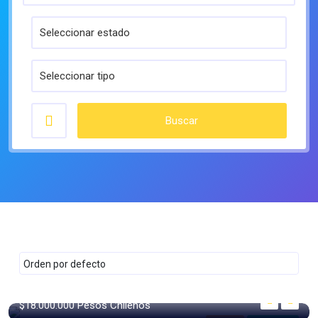
Buscar
406 m²
m2
$18.000.000
Pesos Chilenos