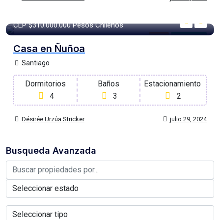
130 m²
m2
CLP
$310.000.000
Pesos Chilenos
Casa
Para Venta
Casa en Ñuñoa
Santiago
Dormitorios
Baños
Estacionamiento
4
3
2
Désirée Urzúa Stricker
julio 29, 2024
Busqueda Avanzada