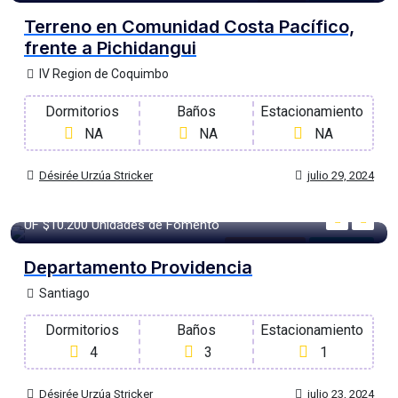
Terreno
Para Venta
Terreno en Comunidad Costa Pacífico,
frente a Pichidangui
IV Region de Coquimbo
Dormitorios
Baños
Estacionamiento
NA
NA
NA
Désirée Urzúa Stricker
julio 29, 2024
115 m²
m2
UF
$10.200
Unidades de Fomento
Departamento
Para Venta
Departamento Providencia
Santiago
Dormitorios
Baños
Estacionamiento
4
3
1
Désirée Urzúa Stricker
julio 23, 2024