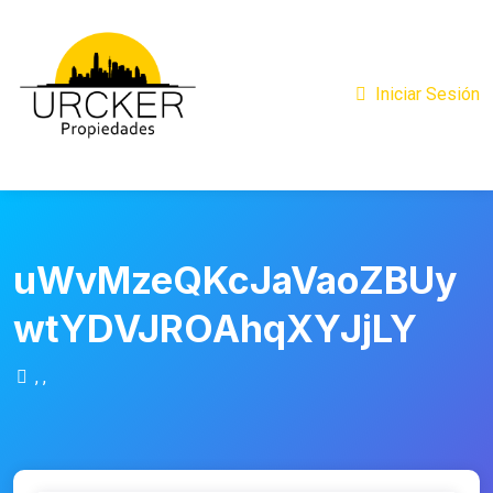
Iniciar Sesión
uWvMzeQKcJaVaoZBUy
wtYDVJROAhqXYJjLY
, ,