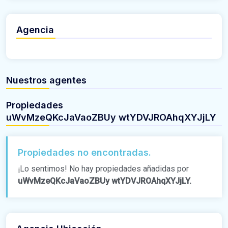
Agencia
Nuestros agentes
Propiedades
uWvMzeQKcJaVaoZBUy wtYDVJROAhqXYJjLY
Propiedades no encontradas.
¡Lo sentimos! No hay propiedades añadidas por
uWvMzeQKcJaVaoZBUy wtYDVJROAhqXYJjLY.