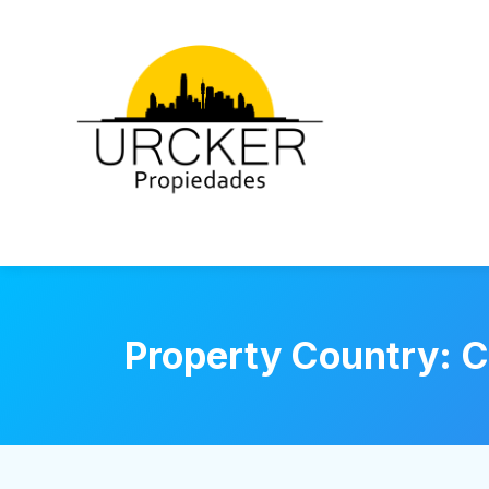
Property Country:
C